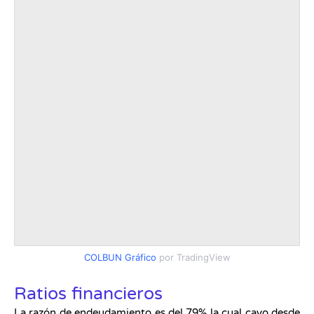
COLBUN Gráfico
por TradingView
Ratios financieros
La razón de endeudamiento es del 79% la cual cayo desde