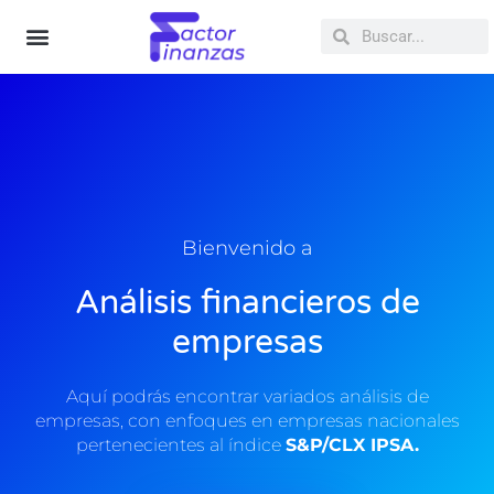
Ir
Search
Search
al
contenido
Educación Financiera
Análisis Empresas
Bienvenido a
Análisis financieros de
empresas
Aquí podrás encontrar variados análisis de
empresas, con enfoques en empresas nacionales
pertenecientes al índice
S&P/CLX IPSA.