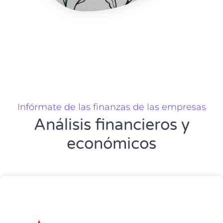
Infórmate de las finanzas de las empresas
Análisis financieros y
económicos
P
P
P
P
P
a
a
a
a
a
g
g
g
g
g
e
e
e
e
e