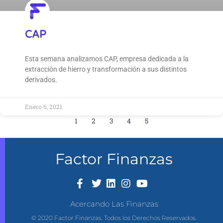
CAP
Esta semana analizamos CAP, empresa dedicada a la
extracción de hierro y transformación a sus distintos
derivados.
Enero 6, 2021
1
2
3
4
5
Factor Finanzas
Acercando Las Finanzas
© 2020 Factor Finanzas. Todos los Derechos Reservados.