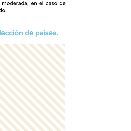
s moderada, en el caso de
do.
lección de países.