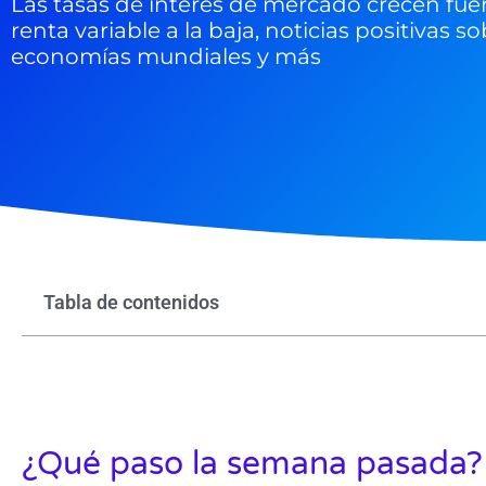
Las tasas de interés de mercado crecen fu
renta variable a la baja, noticias positivas so
economías mundiales y más
Tabla de contenidos
¿Qué paso la semana pasada?