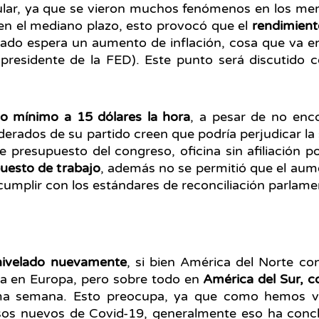
lar, ya que se vieron muchos fenómenos en los mer
á en el mediano plazo, esto provocó que el
rendimient
ado espera un aumento de inflación, cosa que va en
 (presidente de la FED). Este punto será discutido
rio mínimo a 15 dólares la hora
, a pesar de no enc
rados de su partido creen que podría perjudicar la sa
e presupuesto del congreso, oficina sin afiliación p
puesto de trabajo
, además no se permitió que el aume
cumplir con los estándares de reconciliación parlame
 nivelado nuevamente
, si bien América del Norte co
za en Europa, pero sobre todo en
América del Sur, c
ma semana. Esto preocupa, ya que como hemos vi
asos nuevos de Covid-19, generalmente eso ha conc