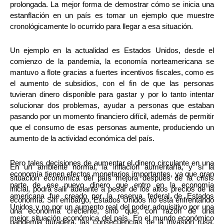
prolongada. La mejor forma de demostrar cómo se inicia una
estanflación en un país es tomar un ejemplo que muestre
cronológicamente lo ocurrido para llegar a esa situación.
Un ejemplo en la actualidad es Estados Unidos, desde el
comienzo de la pandemia, la economía norteamericana se
mantuvo a flote gracias a fuertes incentivos fiscales, como es
el aumento de subsidios, con el fin de que las personas
tuvieran dinero disponible para gastar y por lo tanto intentar
solucionar dos problemas, ayudar a personas que estaban
pasando por un momento financiero difícil, además de permitir
que el consumo de esas personas aumente, produciendo un
aumento de la actividad económica del país.
Pero tales decisiones de aumentar el dinero circulante en una
En un ambiente normal, la inflación aumentaría, y si la
economía tienen efectos monetarios importantes, ya que gran
situación económica del país mejora después de la crisis
parte de ese nuevo dinero que entro en la economía
inicial, podrá salir adelante a pesar de los altos precios de la
americana fue creado por la reserva federal de Estados
economía. Sin embargo, Estados Unidos no está enfrentando
Unidos y no por un aumento real del poder adquisitivo por una
una economía creciente, sino que, con razón de una
mejor situación económica del país. En el mundo económico
pandemia duradera, las consecuencias de la invasión rusa,