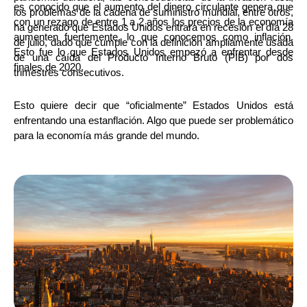
es conocido que el aumento del dinero circulante genera que
los problemas de la cadena de suministro mundial, entre otros,
con un rezago de entre 1 a 2 años los precios de la economía
ha generado que Estados Unidos entrara en recesión el día 28
aumenten fuertemente, lo que conocemos como inflación.
de julio, dado que cumple con la definición ampliamente usada
Esto fue lo que Estados Unidos empezó a enfrentar desde
de una caída del Producto Interno Bruto (PIB) por dos
finales de 2020.
trimestres consecutivos.
Esto quiere decir que “oficialmente” Estados Unidos está
enfrentando una estanflación. Algo que puede ser problemático
para la economía más grande del mundo.