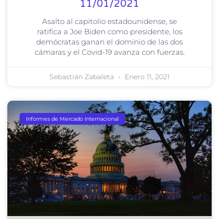
11/01/2021
Asalto al capitolio estadounidense, se
ratifica a Joe Biden como presidente, los
demócratas ganan el dominio de las dos
cámaras y el Covid-19 avanza con fuerzas.
Sebastián Zabaleta
Enero 11, 2021
Informes de Mercado Internacional