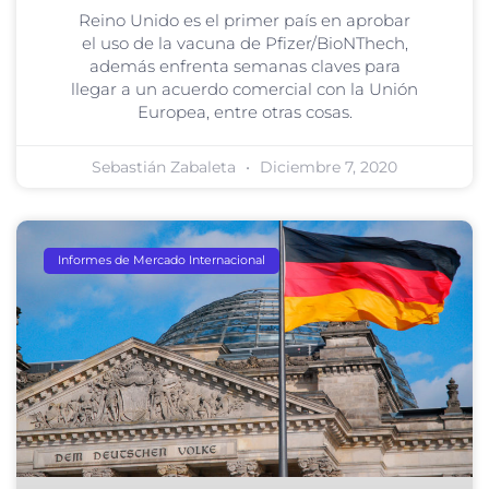
Reino Unido es el primer país en aprobar
el uso de la vacuna de Pfizer/BioNThech,
además enfrenta semanas claves para
llegar a un acuerdo comercial con la Unión
Europea, entre otras cosas.
Sebastián Zabaleta
Diciembre 7, 2020
Informes de Mercado Internacional