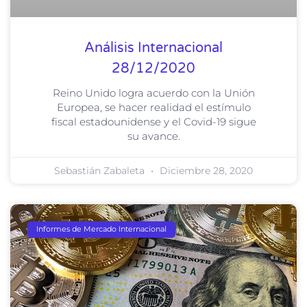
Análisis Internacional
28/12/2020
Reino Unido logra acuerdo con la Unión
Europea, se hacer realidad el estímulo
fiscal estadounidense y el Covid-19 sigue
su avance.
Sebastián Zabaleta
Diciembre 28, 2020
Informes de Mercado Internacional